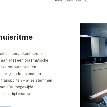
behandelomgeving.
huisritme
iek binnen ziekenhuizen en
 aan. Met een pragmatische
nze bouwactiviteiten
boortijden tot avond- en
n transporten – alles stemmen
 van 100 toegewijde
ces altijd voorop.