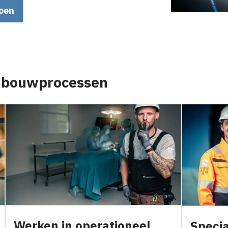
doen
j bouwprocessen
Werken in operationeel
Specia