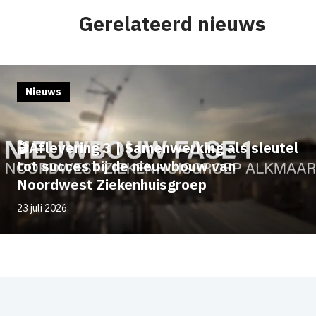
Gerelateerd nieuws
Nieuws
🎬Aflevering 3 | Samenwerking als sleutel
tot succes bij de nieuwbouw van
Noordwest Ziekenhuisgroep
23 juli 2026