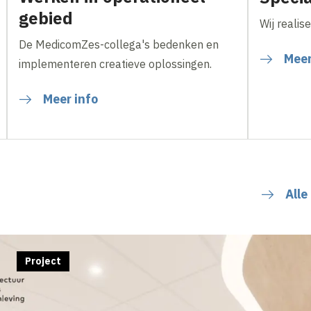
gebied
Wij realis
De MedicomZes-collega's bedenken en
Meer
implementeren creatieve oplossingen.
Meer info
Alle
Project