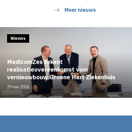
Meer nieuws
Nieuws
MedicomZes tekent
realisatieovereenkomst voor
vernieuwbouw Groene Hart Ziekenhuis
29 mei 2026