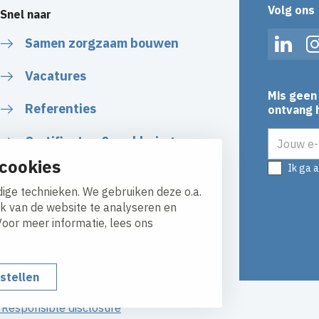
Volg ons
Snel naar
Samen zorgzaam bouwen
Linked
Vacatures
Mis geen 
Referenties
ontvang h
E-mailadr
Certificaten & verklaringen
cookies
Ik ga 
Algemene Voorwaarden
ige technieken. We gebruiken deze o.a.
ik van de website te analyseren en
Voor meer informatie, lees ons
nstellen
y
Responsible disclosure