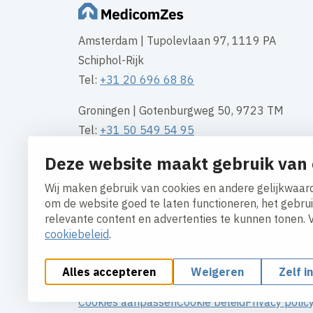
Amsterdam | Tupolevlaan 97, 1119 PA
Schiphol-Rijk
Tel:
+31 20 696 68 86
Groningen | Gotenburgweg 50, 9723 TM
Tel:
+31 50 549 54 95
Deze website maakt gebruik van 
Rotterdam | Waalhaven Z.z. 11, 3089 JH
Tel
+31 10 313 10 00
Wij maken gebruik van cookies en andere gelijkwaard
om de website goed te laten functioneren, het gebru
Contact
relevante content en advertenties te kunnen tonen. 
cookiebeleid
.
Alles accepteren
Weigeren
Zelf i
Cookies aanpassen
Cookie beleid
Privacy polic