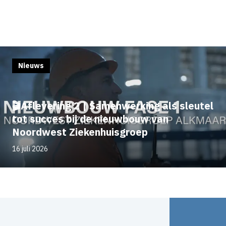
Nieuws
🎬Aflevering 2 | Samenwerking als sleutel
tot succes bij de nieuwbouw van
Noordwest Ziekenhuisgroep
16 juli 2026