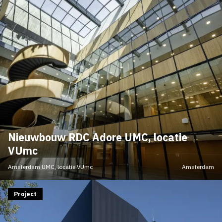
Nieuwbouw RDC Adore UMC, locatie
VUmc
Amsterdam UMC, locatie VUmc
Amsterdam
Project