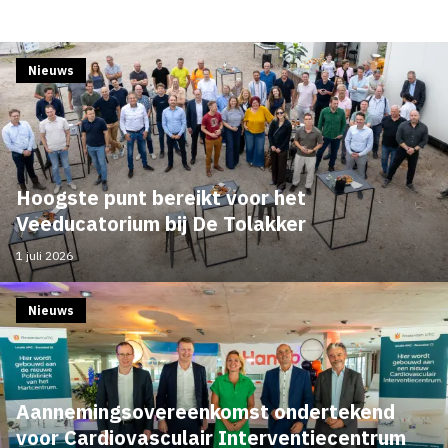
Nieuws
Hoogste punt bereikt voor het
Veeducatorium bij De Tolakker
1 juli 2026
Nieuws
Aannemingsovereenkomst ondertekend
voor Cardiovasculair Interventiecentrum