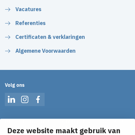
Vacatures
Referenties
Certificaten & verklaringen
Algemene Voorwaarden
Volg ons
LinkedIn
Instagram
Facebook
Mis geen enkel nieuws! Schrijf je in voor onze alerts
en ontvang het laatste nieuws direct in je inbox!
Deze website maakt gebruik van