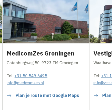
MedicomZes Groningen
Vesti
Gotenburgweg 50, 9723 TM Groningen
Waalhaven
Tel:
+31 50 549 5495
Tel:
+31 
info@medicomzes.nl
info@viss
Plan je route met Google Maps
Plan