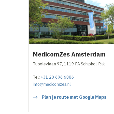
MedicomZes Amsterdam
Tupolevlaan 97, 1119 PA Schiphol-Rijk
Tel:
+31 20 696 6886
info@medicomzes.nl
Plan je route met Google Maps