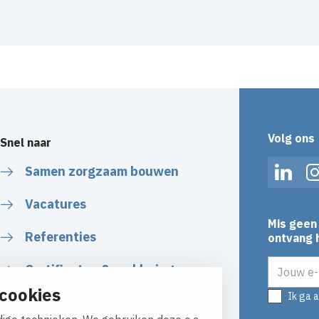
Volg ons
Snel naar
Samen zorgzaam bouwen
Linked
Vacatures
Mis geen 
Referenties
ontvang h
E-mailadr
Certificaten & verklaringen
cookies
Ik ga 
Algemene Voorwaarden