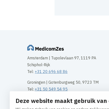
Amsterdam | Tupolevlaan 97, 1119 PA
Schiphol-Rijk
Tel:
+31 20 696 68 86
Groningen | Gotenburgweg 50, 9723 TM
Tel:
+31 50 549 54 95
Deze website maakt gebruik van 
Rotterdam | Waalhaven Z.z. 11, 3089 JH
Tel
+31 10 313 10 00