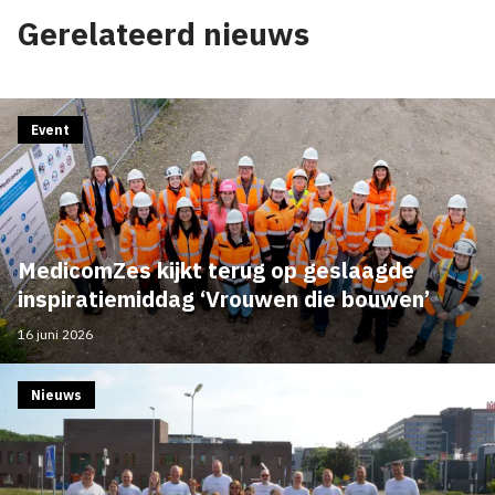
Gerelateerd nieuws
Event
MedicomZes kijkt terug op geslaagde
inspiratiemiddag ‘Vrouwen die bouwen’
16 juni 2026
Nieuws