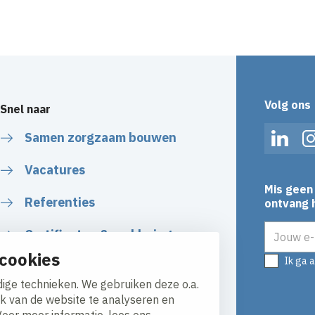
Accepteer onze cookies om deze inhoud te bekijken.
Wijzig cookie instellingen
Volg ons
Snel naar
Samen zorgzaam bouwen
Linked
Vacatures
Mis geen 
Referenties
ontvang h
E-mailadr
Certificaten & verklaringen
cookies
Ik ga 
Algemene Voorwaarden
ige technieken. We gebruiken deze o.a.
ik van de website te analyseren en