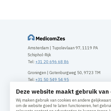
Amsterdam | Tupolevlaan 97, 1119 PA
Schiphol-Rijk
Tel:
+31 20 696 68 86
Groningen | Gotenburgweg 50, 9723 TM
Tel:
+31 50 549 54 95
Deze website maakt gebruik van 
Rotterdam | Waalhaven Z.z. 11, 3089 JH
Tel
+31 10 313 10 00
Wij maken gebruik van cookies en andere gelijkwaard
om de website goed te laten functioneren, het gebru
Contact