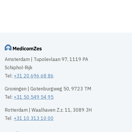
Inhoud geblokkeerd
Accepteer onze cookies om deze inhoud te bekijken.
Wijzig cookie instellingen
Amsterdam | Tupolevlaan 97, 1119 PA
Schiphol-Rijk
Tel:
+31 20 696 68 86
Groningen | Gotenburgweg 50, 9723 TM
Tel:
+31 50 549 54 95
Rotterdam | Waalhaven Z.z. 11, 3089 JH
Tel
+31 10 313 10 00