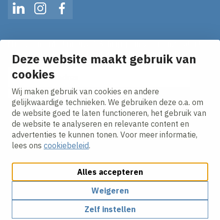
LinkedIn
Instagram
Facebook
Mis geen enkel nieuws! Schrijf je in voor onze alerts
en ontvang het laatste nieuws direct in je inbox!
Deze website maakt gebruik van
cookies
E-mailadres
Wij maken gebruik van cookies en andere
Ik ga akkoord met het
privacy statement.
gelijkwaardige technieken. We gebruiken deze o.a. om
de website goed te laten functioneren, het gebruik van
de website te analyseren en relevante content en
advertenties te kunnen tonen. Voor meer informatie,
lees ons
cookiebeleid
.
Alles accepteren
Cookies aanpassen
Cookie beleid
Privacy policy
Responsible disclosure
Weigeren
Zelf instellen