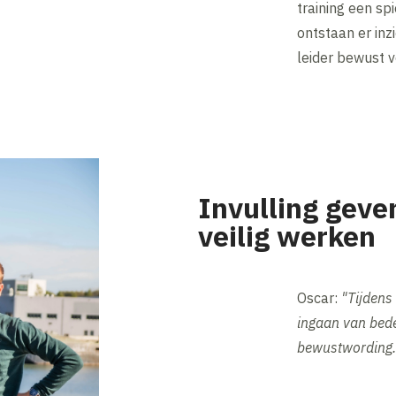
training een sp
ontstaan er inz
leider bewust ve
Invulling geve
veilig werken
Oscar:
"Tijdens
ingaan van beden
bewustwording.