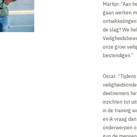
Martijn: “Aan h
gaan werken met
ontwikkelingen
de slag? We he
Veiligheidsbew
onze groei veil
bestendigen.”
Oscar: “Tijdens 
veiligheidsond
deelnemers het
inzichten tot u
in de training
en ik vraag dan
onderwerpen o
gun de mensen 