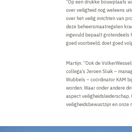
“Op een drukke bouwplaats waa
over veiligheid nog weleens uit
over het veilig inrichten van 
deze beheersmaatregelen krach
ingevuld bepaalt grotendeels he
goed voorbeeld, doet goed vol
Martijn: “Ook de VolkerWessels
collega’s Jeroen Sluik – man
Wubbels – coördinator KAM bij
worden. Waar onder andere dire
aspect veiligheidsleiderschap.
veiligheidsbewustzijn en onze 