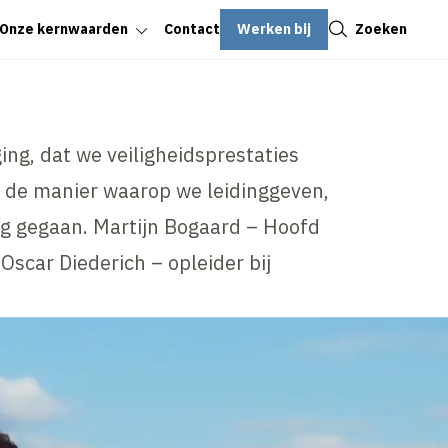
Sluiten
Werken bij
Zoeken
Onze kernwaarden
Contact
ing, dat we veiligheidsprestaties
 de manier waarop we leidinggeven,
ag gegaan. Martijn Bogaard – Hoofd
scar Diederich – opleider bij