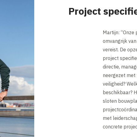
Project specif
Martijn: “Onze 
omvangrijk van 
vereist. De opze
project specifi
directie, mana
neergezet met v
veiligheid? Wel
beschikbaar? H
sloten bouwpla
projectcoördin
met leiderscha
concrete projec