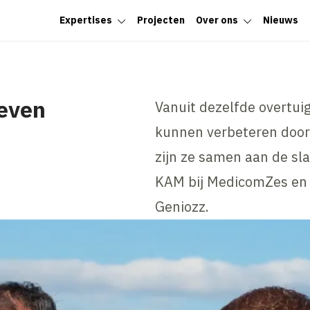
Expertises
Projecten
Over ons
Nieuws
geven
Vanuit dezelfde overtuig
kunnen verbeteren door
zijn ze samen aan de sl
KAM bij MedicomZes en O
Geniozz.