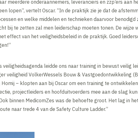
r meerdere onderaannemers, leveranciers en zzp’ers aan het 
een lopen”, vertelt Oscar. “In de praktijk zie je dat de afstemm
processen en welke middelen en technieken daarvoor benodigd zi
t bij te zetten zal men leiderschap moeten tonen. De wijze 
t effect van het veiligheidsbeleid in de praktijk. Goed leider
gen!”
 veiligheidsagenda leidde ons naar training in bewust veilig l
ager veiligheid VolkerWessels Bouw & Vastgoedontwikkeling 
 Homij – klopten aan bij Oscar om een training te ontwikkele
ctie, projectleiders en hoofduitvoerders mee aan de slag kun
 Ook binnen MedicomZes was de behoefte groot. Het lag in het
route naar trede 4 van de Safety Culture Ladder.”