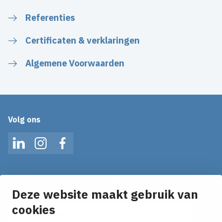
Referenties
Certificaten & verklaringen
Algemene Voorwaarden
Volg ons
LinkedIn
Instagram
Facebook
Mis geen enkel nieuws! Schrijf je in voor onze alerts
en ontvang het laatste nieuws direct in je inbox!
Deze website maakt gebruik van
cookies
E-mailadres