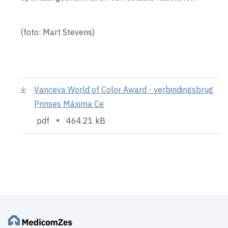
(foto: Mart Stevens)
Vanceva World of Color Award - verbindingsbrug
Prinses Máxima Ce
•
pdf
464.21 kB
Inhoud geblokkeerd
Accepteer onze cookies om deze inhoud te bekijken.
Wijzig cookie instellingen