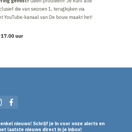
ering gemist?
Geen probleem! Je kunt alle
clusief die van seizoen 1, terugkijken via
et YouTube-kanaal van De bouw maakt het!
 17.00 uur
In
Instagram
Facebook
enkel nieuws! Schrijf je in voor onze alerts en
et laatste nieuws direct in je inbox!