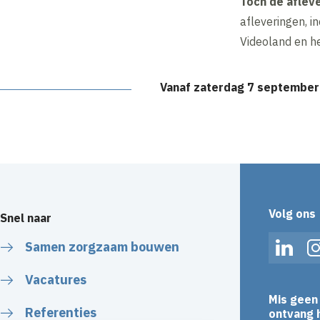
Toch de aflev
afleveringen, in
Videoland en h
Vanaf zaterdag 7 september
Volg ons
Snel naar
Samen zorgzaam bouwen
Linked
Vacatures
Mis geen 
Referenties
ontvang h