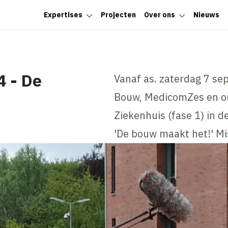
Expertises
Projecten
Over ons
Nieuws
4 - De
Vanaf as. zaterdag 7 sep
Bouw, MedicomZes en o
Ziekenhuis (fase 1) in 
'De bouw maakt het!' Mis