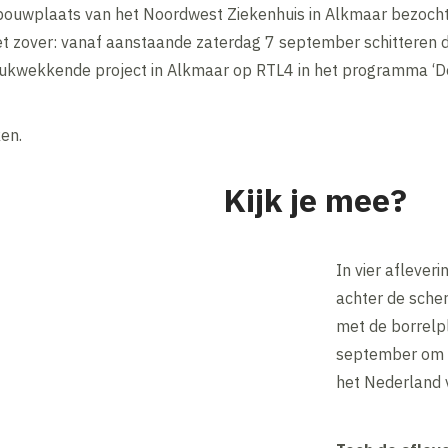
bouwplaats van het Noordwest Ziekenhuis in Alkmaar bezocht
het zover: vanaf aanstaande zaterdag 7 september schitteren d
ukwekkende project in Alkmaar op RTL4 in het programma ‘De
en.
Kijk je mee?
In vier afleve
achter de scher
met de borrelp
september om 1
het Nederland 