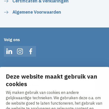
Certificaten & verklaringen
Algemene Voorwaarden
Volg ons
LinkedIn
Instagram
Facebook
Mis geen enkel nieuws! Schrijf je in voor onze alerts
en ontvang het laatste nieuws direct in je inbox!
Deze website maakt gebruik van
E-mailadres
cookies
Wij maken gebruik van cookies en andere
Ik ga akkoord met het
privacy statement.
gelijkwaardige technieken. We gebruiken deze o.a. om
de website goed te laten functioneren, het gebruik van
de website te analyseren en relevante content en