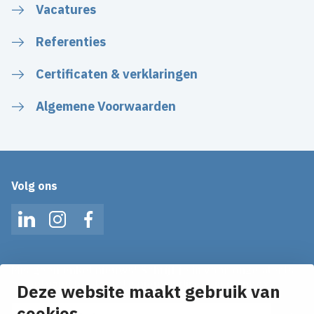
Vacatures
Referenties
Certificaten & verklaringen
Algemene Voorwaarden
Volg ons
LinkedIn
Instagram
Facebook
Mis geen enkel nieuws! Schrijf je in voor onze alerts
en ontvang het laatste nieuws direct in je inbox!
Deze website maakt gebruik van
cookies
E-mailadres