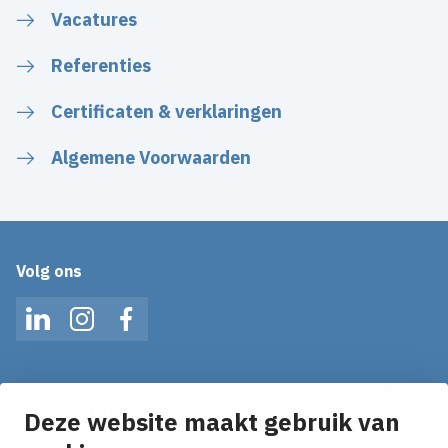
Vacatures
Referenties
Certificaten & verklaringen
Algemene Voorwaarden
Volg ons
LinkedIn
Instagram
Facebook
Mis geen enkel nieuws! Schrijf je in voor onze alerts
en ontvang het laatste nieuws direct in je inbox!
Deze website maakt gebruik van
E-mailadres