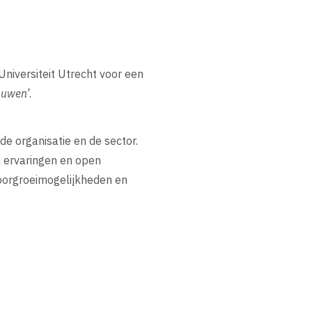
niversiteit Utrecht voor een
ouwen’
.
e organisatie en de sector.
n ervaringen en open
 doorgroeimogelijkheden en