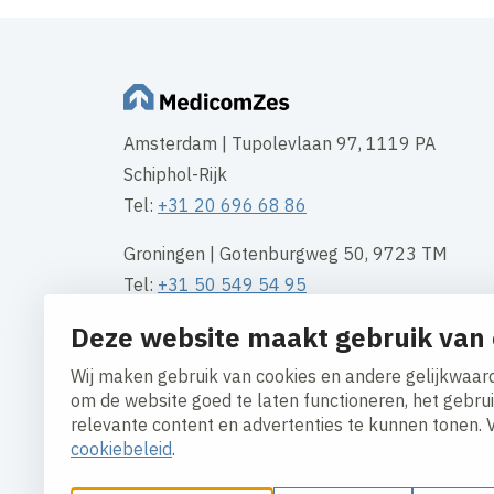
Amsterdam | Tupolevlaan 97, 1119 PA
Schiphol-Rijk
Tel:
+31 20 696 68 86
Groningen | Gotenburgweg 50, 9723 TM
Tel:
+31 50 549 54 95
Deze website maakt gebruik van 
Rotterdam | Waalhaven Z.z. 11, 3089 JH
Tel
+31 10 313 10 00
Wij maken gebruik van cookies en andere gelijkwaard
om de website goed te laten functioneren, het gebru
Contact
relevante content en advertenties te kunnen tonen. 
cookiebeleid
.