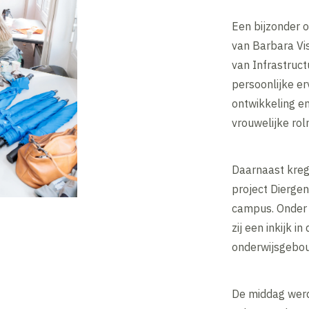
Een bijzonder 
van Barbara Vi
van Infrastruct
persoonlijke er
ontwikkeling e
vrouwelijke rol
Daarnaast kreg
project Dierge
campus. Onder 
zij een inkijk i
onderwijsgebo
De middag werd