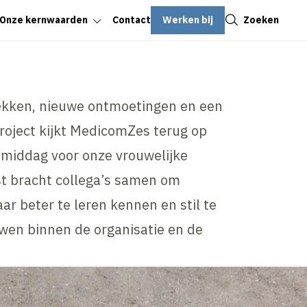
Sluiten
Werken bij
Zoeken
Onze kernwaarden
Contact
ekken, nieuwe ontmoetingen en een
project kijkt MedicomZes terug op
emiddag voor onze vrouwelijke
st bracht collega’s samen om
aar beter te leren kennen en stil te
uwen binnen de organisatie en de