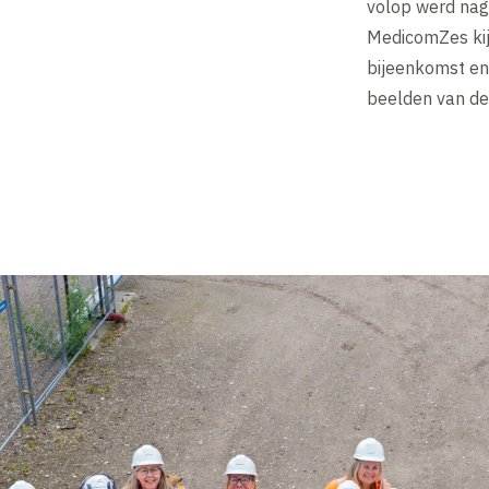
volop werd nag
MedicomZes kij
bijeenkomst en
beelden van de