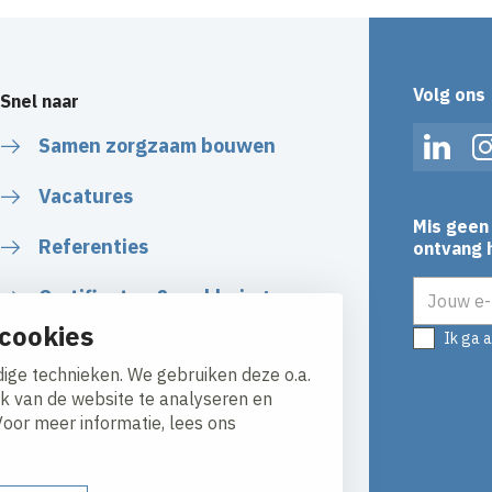
Volg ons
Snel naar
Samen zorgzaam bouwen
Linked
Vacatures
Mis geen 
Referenties
ontvang h
E-mailadr
Certificaten & verklaringen
cookies
Ik ga 
Algemene Voorwaarden
ige technieken. We gebruiken deze o.a.
ik van de website te analyseren en
Voor meer informatie, lees ons