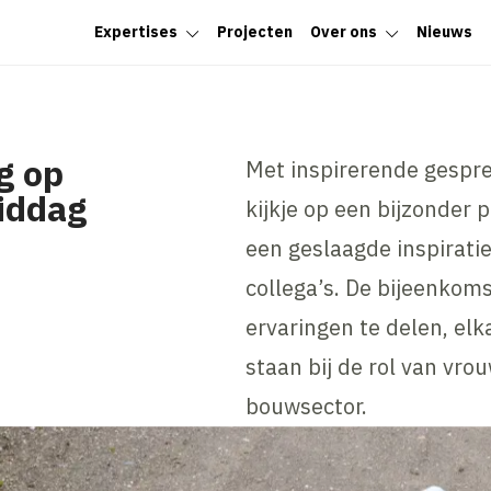
Expertises
Projecten
Over ons
Nieuws
g op
Met inspirerende gespr
iddag
kijkje op een bijzonder 
een geslaagde inspirati
collega’s. De bijeenkom
ervaringen te delen, elk
staan bij de rol van vro
bouwsector.