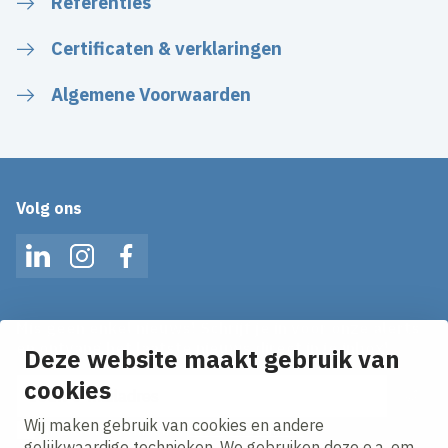
Referenties
Certificaten & verklaringen
Algemene Voorwaarden
Volg ons
LinkedIn
Instagram
Facebook
Mis geen enkel nieuws! Schrijf je in voor onze alerts
en ontvang het laatste nieuws direct in je inbox!
Deze website maakt gebruik van
cookies
E-mailadres
Wij maken gebruik van cookies en andere
Ik ga akkoord met het
privacy statement.
gelijkwaardige technieken. We gebruiken deze o.a. om