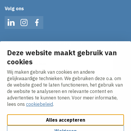
Volg ons
LinkedIn
Instagram
Facebook
Mis geen enkel nieuws! Schrijf je in voor onze alerts
en ontvang het laatste nieuws direct in je inbox!
Deze website maakt gebruik van
E-mailadres
cookies
Wij maken gebruik van cookies en andere
Ik ga akkoord met het
privacy statement.
gelijkwaardige technieken. We gebruiken deze o.a. om
de website goed te laten functioneren, het gebruik van
de website te analyseren en relevante content en
advertenties te kunnen tonen. Voor meer informatie,
lees ons
cookiebeleid
.
Alles accepteren
Cookies aanpassen
Cookie beleid
Privacy policy
Responsible disclosure