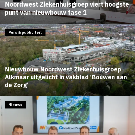
Noordwest Ziekenhuisgroep viert hoogste
punt van nieuwbouw fase 1
Pers & publiciteit
Nieuwbouw Noordwest Ziekenhuisgroep
Alkmaar uitgelicht in vakblad ‘Bouwen aan
de Zorg’
Nieuws