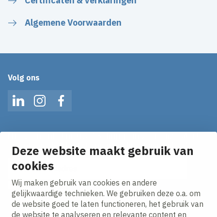
Certificaten & verklaringen
Algemene Voorwaarden
Volg ons
LinkedIn
Instagram
Facebook
Mis geen enkel nieuws! Schrijf je in voor onze alerts
en ontvang het laatste nieuws direct in je inbox!
Deze website maakt gebruik van
E-mailadres
cookies
Wij maken gebruik van cookies en andere
Ik ga akkoord met het
privacy statement.
gelijkwaardige technieken. We gebruiken deze o.a. om
de website goed te laten functioneren, het gebruik van
de website te analyseren en relevante content en