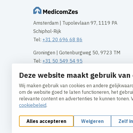
Amsterdam | Tupolevlaan 97, 1119 PA
Schiphol-Rijk
Tel:
+31 20 696 68 86
Groningen | Gotenburgweg 50, 9723 TM
Tel:
+31 50 549 54 95
Deze website maakt gebruik van 
Rotterdam | Waalhaven Z.z. 11, 3089 JH
Tel
+31 10 313 10 00
Wij maken gebruik van cookies en andere gelijkwaard
om de website goed te laten functioneren, het gebru
Contact
relevante content en advertenties te kunnen tonen. 
cookiebeleid
.
Alles accepteren
Weigeren
Zelf i