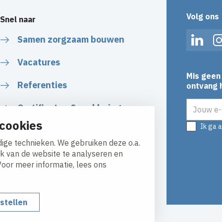
Volg ons
Snel naar
Samen zorgzaam bouwen
Linked
Vacatures
Mis geen 
Referenties
ontvang h
E-mailadr
Certificaten & verklaringen
cookies
Ik ga 
Algemene Voorwaarden
ige technieken. We gebruiken deze o.a.
ik van de website te analyseren en
Voor meer informatie, lees ons
nstellen