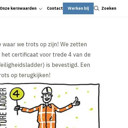
Sluiten
Werken bij
Zoeken
Onze kernwaarden
Contact
e waar we trots op zijn! We zetten
 het certificaat voor trede 4 van de
eiligheidsladder) is bevestigd. Een
ots op terugkijken!