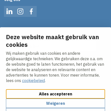
LinkedIn
Instagram
Facebook
Mis geen enkel nieuws! Schrijf je in voor onze alerts
en ontvang het laatste nieuws direct in je inbox!
Deze website maakt gebruik van
E-mailadres
cookies
Wij maken gebruik van cookies en andere
Ik ga akkoord met het
privacy statement.
gelijkwaardige technieken. We gebruiken deze o.a. om
de website goed te laten functioneren, het gebruik van
de website te analyseren en relevante content en
advertenties te kunnen tonen. Voor meer informatie,
lees ons
cookiebeleid
.
Alles accepteren
Cookies aanpassen
Cookie beleid
Privacy policy
Responsible disclosure
Weigeren