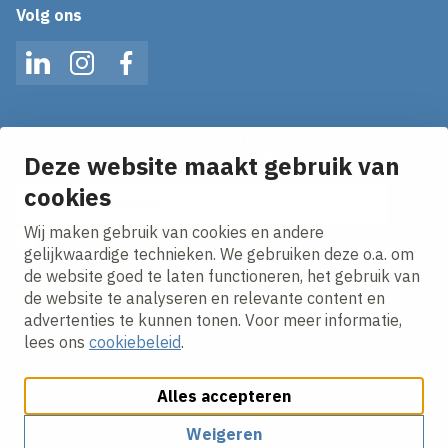
Volg ons
LinkedIn
Instagram
Facebook
Mis geen enkel nieuws! Schrijf je in voor onze alerts
en ontvang het laatste nieuws direct in je inbox!
Deze website maakt gebruik van
E-mailadres
cookies
Wij maken gebruik van cookies en andere
Ik ga akkoord met het
privacy statement.
gelijkwaardige technieken. We gebruiken deze o.a. om
de website goed te laten functioneren, het gebruik van
de website te analyseren en relevante content en
advertenties te kunnen tonen. Voor meer informatie,
lees ons
cookiebeleid
.
Alles accepteren
Cookies aanpassen
Cookie beleid
Privacy policy
Responsible disclosure
Weigeren