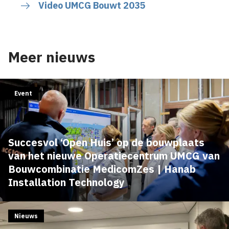
Video UMCG Bouwt 2035
Meer nieuws
Event
Succesvol ‘Open Huis’ op de bouwplaats
van het nieuwe Operatiecentrum UMCG van
Bouwcombinatie MedicomZes | Hanab
Installation Technology
Nieuws