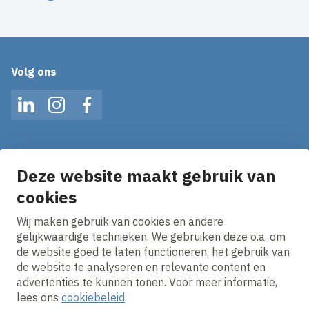
Volg ons
LinkedIn
Instagram
Facebook
Mis geen enkel nieuws! Schrijf je in voor onze alerts
en ontvang het laatste nieuws direct in je inbox!
Deze website maakt gebruik van
E-mailadres
cookies
Wij maken gebruik van cookies en andere
Ik ga akkoord met het
privacy statement.
gelijkwaardige technieken. We gebruiken deze o.a. om
de website goed te laten functioneren, het gebruik van
de website te analyseren en relevante content en
advertenties te kunnen tonen. Voor meer informatie,
lees ons
cookiebeleid
.