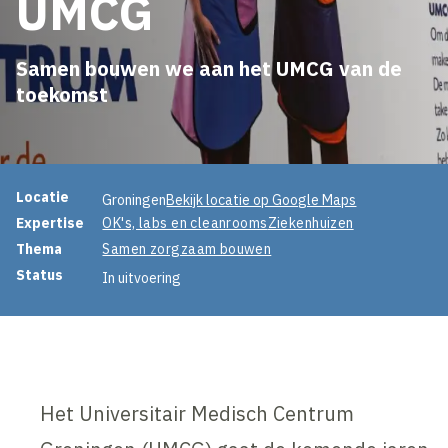
UMCG
Samen bouwen we aan het UMCG van de
toekomst
Projectinformatie
Locatie
Groningen
Bekijk locatie op Google Maps
Expertise
OK's, labs en cleanrooms
Ziekenhuizen
Thema
Samen zorgzaam bouwen
Status
In uitvoering
Het Universitair Medisch Centrum