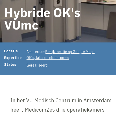
Hybride OK's
VUmc
Projectinformatie
Locatie
Amsterdam
Bekijk locatie op Google Maps
Expertise
OK's, labs en cleanrooms
Status
Gerealiseerd
In het VU Medisch Centrum in Amsterdam
heeft MedicomZes drie operatiekamers -