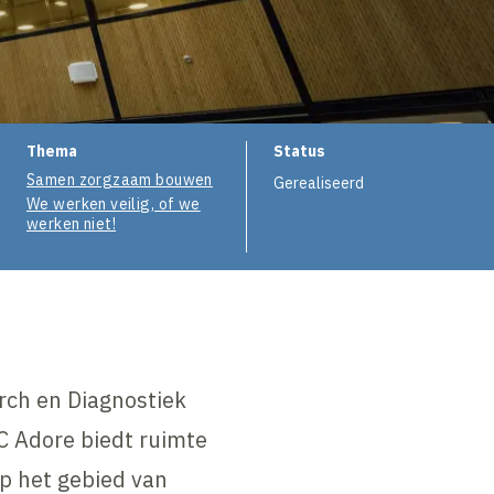
Thema
Status
Samen zorgzaam bouwen
Gerealiseerd
We werken veilig, of we
werken niet!
ch en Diagnostiek
 Adore biedt ruimte
p het gebied van