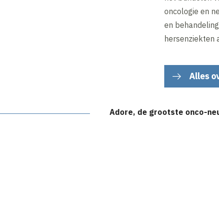
oncologie en n
en behandeling
hersenziekten 
Alles o
Adore, de grootste onco-ne
Inhoud geblokkeerd
Accepteer onze cookies om deze inhoud te bekijken.
Wijzig cookie instellingen