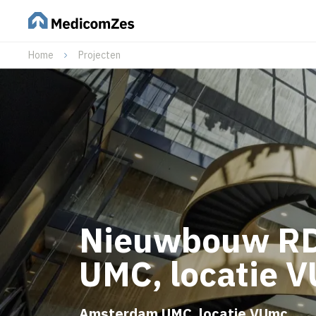
Home
Projecten
Nieuwbouw RD
UMC, locatie 
Amsterdam UMC, locatie VUmc