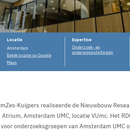
Projectinformatie
Locatie
Expertise
Onderzoek- en
Amsterdam
onderwijsinstellingen
Bekijk locatie op Google
Maps
Zes-Kuijpers realiseerde de Nieuwbouw Resear
 Atrium, Amsterdam UMC, locatie VUmc. Het RDC
a voor onderzoeksgroepen van Amsterdam UMC o