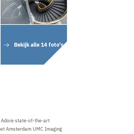
Bekijk alle 14 foto's
Adore state-of-the-art
t het Amsterdam UMC Imaging