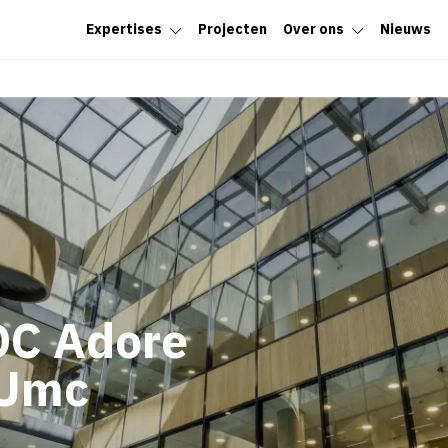
Expertises
Projecten
Over ons
Nieuws
C Adore
VUmc