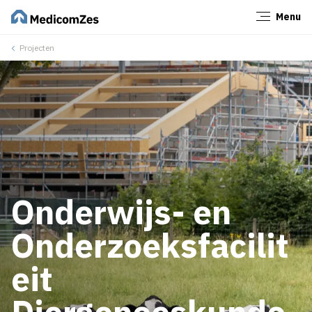
Menu
Sluiten
Projecten
Onderwijs- en
Onderzoeksfacilit
eit
Diergeneeskunde,