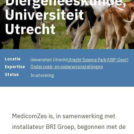
Universiteit
Utrecht
Projectinformatie
Locatie
Universiteit Utrecht
Utrecht Science Park (USP-Oost)
Expertise
Onderzoek- en onderwijsinstellingen
Status
In uitvoering
MedicomZes is, in samenwerking met
installateur BRI Groep, begonnen met de