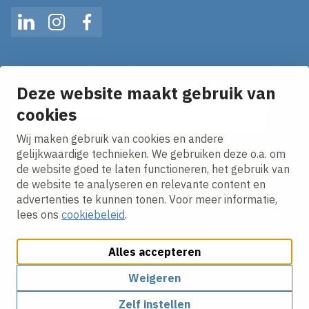
LinkedIn
Instagram
Facebook
Mis geen enkel nieuws! Schrijf je in voor onze alerts
en ontvang het laatste nieuws direct in je inbox!
Deze website maakt gebruik van
cookies
E-mailadres
Wij maken gebruik van cookies en andere
Ik ga akkoord met het
privacy statement.
gelijkwaardige technieken. We gebruiken deze o.a. om
de website goed te laten functioneren, het gebruik van
de website te analyseren en relevante content en
advertenties te kunnen tonen. Voor meer informatie,
lees ons
cookiebeleid
.
Alles accepteren
Cookies aanpassen
Cookie beleid
Privacy policy
Responsible disclosure
Weigeren
Zelf instellen