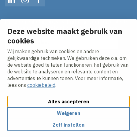
LinkedIn
Instagram
Facebook
Mis geen enkel nieuws! Schrijf je in voor onze alerts
en ontvang het laatste nieuws direct in je inbox!
Deze website maakt gebruik van
E-mailadres
cookies
Wij maken gebruik van cookies en andere
Ik ga akkoord met het
privacy statement.
gelijkwaardige technieken. We gebruiken deze o.a. om
de website goed te laten functioneren, het gebruik van
de website te analyseren en relevante content en
advertenties te kunnen tonen. Voor meer informatie,
lees ons
cookiebeleid
.
Alles accepteren
Cookies aanpassen
Cookie beleid
Privacy policy
Responsible disclosure
Weigeren
Zelf instellen