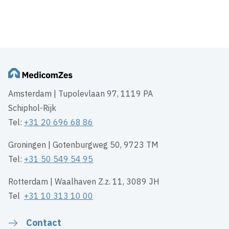
Amsterdam UMC en MedicomZes /
Croonwolter&dros voor renovatie ‘De Brug’
op VUmc-locatie
Amsterdam | Tupolevlaan 97, 1119 PA
Schiphol-Rijk
Tel:
+31 20 696 68 86
Groningen | Gotenburgweg 50, 9723 TM
Tel:
+31 50 549 54 95
Rotterdam | Waalhaven Z.z. 11, 3089 JH
Tel
+31 10 313 10 00
Contact