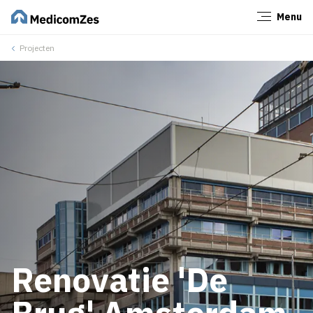
Menu
Sluiten
Projecten
Renovatie 'De
Brug' Amsterdam