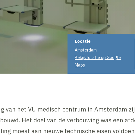
Projectinformati
Locatie
Amsterdam
Bekijk locatie op Google
Maps
ng van het VU medisch centrum in Amsterdam zij
bouwd. Het doel van de verbouwing was een afde
ling moest aan nieuwe technische eisen voldoen