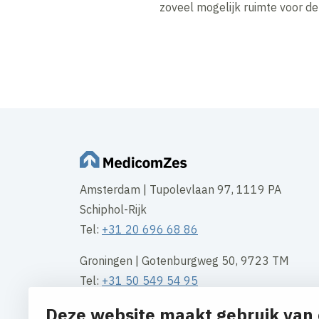
zoveel mogelijk ruimte voor d
Amsterdam | Tupolevlaan 97, 1119 PA
Schiphol-Rijk
Tel:
+31 20 696 68 86
Groningen | Gotenburgweg 50, 9723 TM
Tel:
+31 50 549 54 95
Deze website maakt gebruik van 
Rotterdam | Waalhaven Z.z. 11, 3089 JH