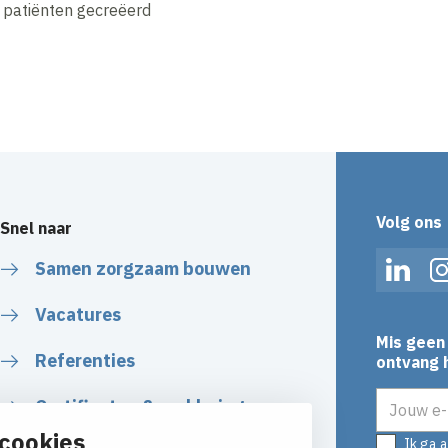
e patiënten gecreëerd
Volg ons
Snel naar
Samen zorgzaam bouwen
Linked
Vacatures
Mis geen 
Referenties
ontvang h
E-mailadr
Certificaten & verklaringen
cookies
Ik ga 