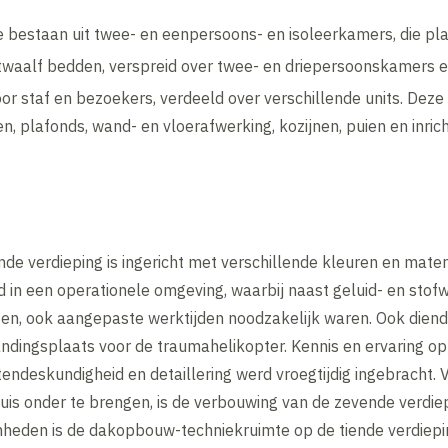
die bestaan uit twee- en eenpersoons- en isoleerkamers, die p
twaalf bedden, verspreid over twee- en driepersoonskamers 
 staf en bezoekers, verdeeld over verschillende units. Deze u
, plafonds, wand- en vloerafwerking, kozijnen, puien en inrich
de verdieping is ingericht met verschillende kleuren en materi
 in een operationele omgeving, waarbij naast geluid- en stof
cten, ook aangepaste werktijden noodzakelijk waren. Ook dien
ndingsplaats voor de traumahelikopter. Kennis en ervaring op
endeskundigheid en detaillering werd vroegtijdig ingebracht
uis onder te brengen, is de verbouwing van de zevende verdiepi
heden is de dakopbouw-techniekruimte op de tiende verdieping