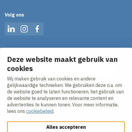
Volg ons
LinkedIn
Instagram
Facebook
Mis geen enkel nieuws! Schrijf je in voor onze alerts
en ontvang het laatste nieuws direct in je inbox!
Deze website maakt gebruik van
E-mailadres
cookies
Wij maken gebruik van cookies en andere
Ik ga akkoord met het
privacy statement.
gelijkwaardige technieken. We gebruiken deze o.a. om
de website goed te laten functioneren, het gebruik van
de website te analyseren en relevante content en
advertenties te kunnen tonen. Voor meer informatie,
lees ons
cookiebeleid
.
Alles accepteren
Cookies aanpassen
Cookie beleid
Privacy policy