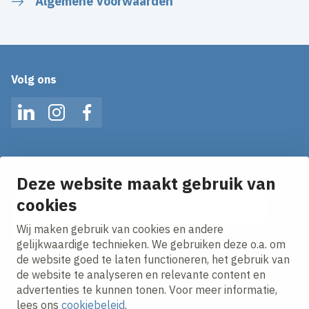
Algemene Voorwaarden
Volg ons
LinkedIn
Instagram
Facebook
Mis geen enkel nieuws! Schrijf je in voor onze alerts
en ontvang het laatste nieuws direct in je inbox!
Deze website maakt gebruik van
E-mailadres
cookies
Wij maken gebruik van cookies en andere
Ik ga akkoord met het
privacy statement.
gelijkwaardige technieken. We gebruiken deze o.a. om
de website goed te laten functioneren, het gebruik van
de website te analyseren en relevante content en
advertenties te kunnen tonen. Voor meer informatie,
lees ons
cookiebeleid
.