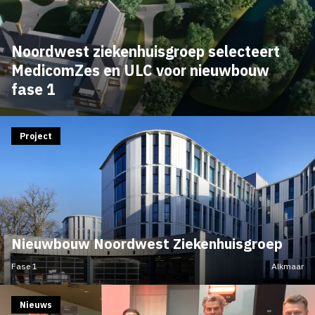
Noordwest ziekenhuisgroep selecteert
MedicomZes en ULC voor nieuwbouw
fase 1
Project
Nieuwbouw Noordwest Ziekenhuisgroep
Fase 1
Alkmaar
Nieuws