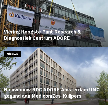
Viering Hoogste Punt Research &
Diagnostiek Centrum ADORE
Nieuws
Nieuwbouw RDC ADORE Amsterdam UMC
gegund aan MedicomZes-Kuijpers