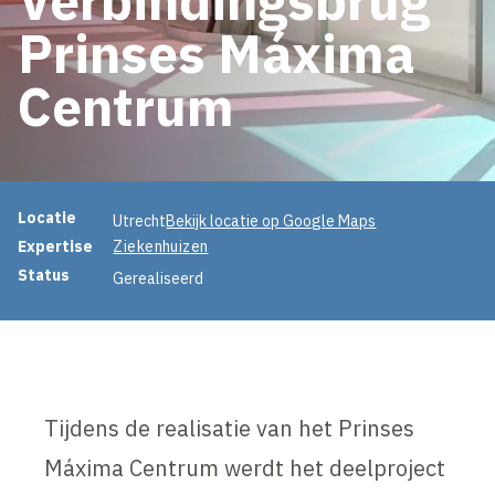
Prinses Máxima
Centrum
Projectinformatie
Locatie
Utrecht
Bekijk locatie op Google Maps
Expertise
Ziekenhuizen
Status
Gerealiseerd
Tijdens de realisatie van het Prinses
Máxima Centrum werdt het deelproject