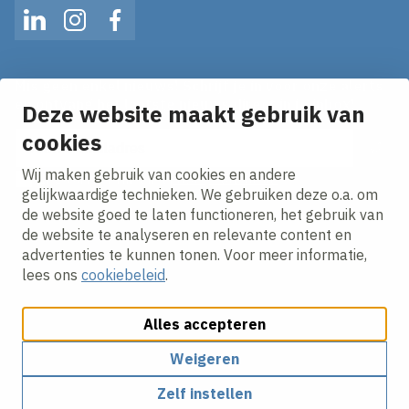
LinkedIn
Instagram
Facebook
Mis geen enkel nieuws! Schrijf je in voor onze alerts
en ontvang het laatste nieuws direct in je inbox!
Deze website maakt gebruik van
E-mailadres
cookies
Wij maken gebruik van cookies en andere
Ik ga akkoord met het
privacy statement.
gelijkwaardige technieken. We gebruiken deze o.a. om
de website goed te laten functioneren, het gebruik van
de website te analyseren en relevante content en
advertenties te kunnen tonen. Voor meer informatie,
lees ons
cookiebeleid
.
Alles accepteren
Cookies aanpassen
Cookie beleid
Privacy policy
Responsible disclosure
Weigeren
Zelf instellen