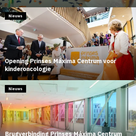
Nieuws
Opening Prinses Máxima Centrum voor
kinderoncologie
Nieuws
Brugverbinding Prinses Máxima Centrum