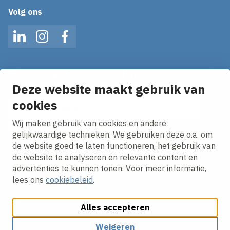
Volg ons
LinkedIn
Instagram
Facebook
Mis geen enkel nieuws! Schrijf je in voor onze alerts
en ontvang het laatste nieuws direct in je inbox!
Deze website maakt gebruik van
cookies
E-mailadres
Wij maken gebruik van cookies en andere
Ik ga akkoord met het
privacy statement.
gelijkwaardige technieken. We gebruiken deze o.a. om
de website goed te laten functioneren, het gebruik van
de website te analyseren en relevante content en
advertenties te kunnen tonen. Voor meer informatie,
lees ons
cookiebeleid
.
Alles accepteren
Cookies aanpassen
Cookie beleid
Privacy policy
Responsible disclosure
Weigeren