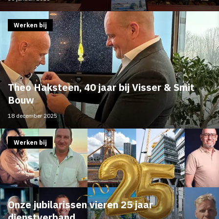
Werken bij
Theo Haksteen, 40 jaar bij Visser & Smit
Bouw
18 december 2025
Werken bij
Onze jubilarissen vieren 25 jaar
dienstverband