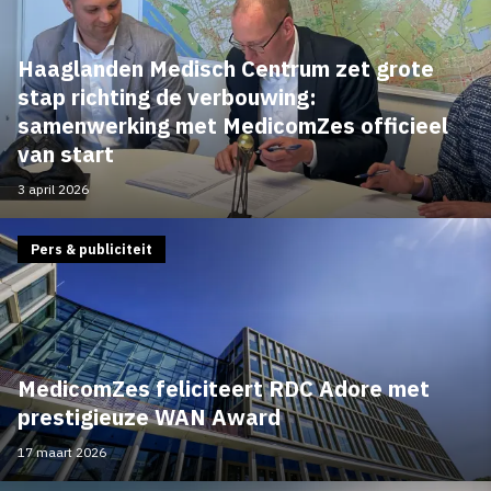
Haaglanden Medisch Centrum zet grote
stap richting de verbouwing:
samenwerking met MedicomZes officieel
van start
3 april 2026
Pers & publiciteit
MedicomZes feliciteert RDC Adore met
prestigieuze WAN Award
17 maart 2026