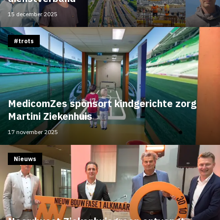
15 december 2025
#trots
MedicomZes sponsort kindgerichte zorg
Martini Ziekenhuis
17 november 2025
Nieuws