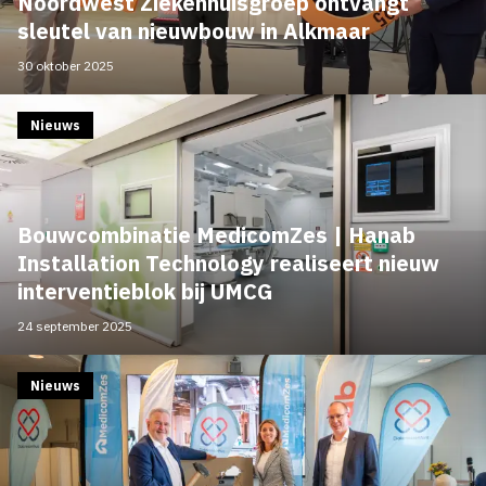
Noordwest Ziekenhuisgroep ontvangt
sleutel van nieuwbouw in Alkmaar
30 oktober 2025
Nieuws
Bouwcombinatie MedicomZes | Hanab
Installation Technology realiseert nieuw
interventieblok bij UMCG
24 september 2025
Nieuws