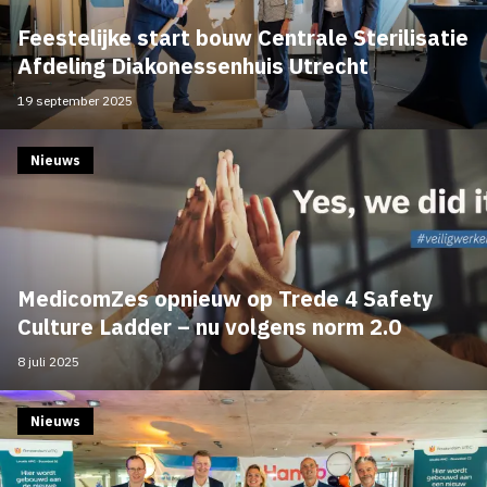
Feestelijke start bouw Centrale Sterilisatie
Afdeling Diakonessenhuis Utrecht
19 september 2025
Nieuws
MedicomZes opnieuw op Trede 4 Safety
Culture Ladder – nu volgens norm 2.0
8 juli 2025
Nieuws