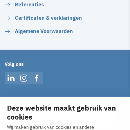
Referenties
Certificaten & verklaringen
Algemene Voorwaarden
Volg ons
LinkedIn
Instagram
Facebook
Mis geen enkel nieuws! Schrijf je in voor onze alerts
en ontvang het laatste nieuws direct in je inbox!
Deze website maakt gebruik van
cookies
E-mailadres
Wij maken gebruik van cookies en andere
Ik ga akkoord met het
privacy statement.